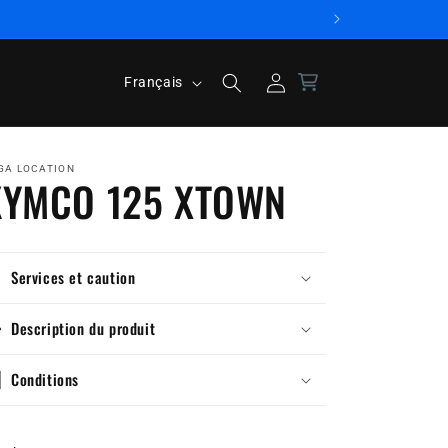
L
Connexion
Français
a
n
g
GA LOCATION
KYMCO 125 XTOWN
u
e
Services et caution
Description du produit
Conditions