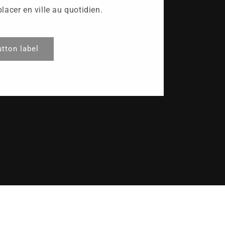
placer en ville au quotidien.
utton label