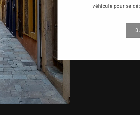
véhicule pour se dé
B