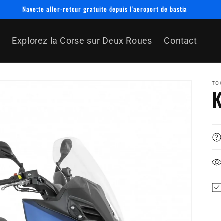
Navette aller-retour gratuite depuis l'aeroport de bastia
s
Explorez la Corse sur Deux Roues
Contact
TO