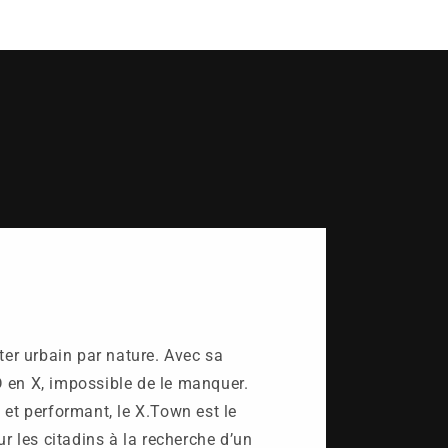
ter urbain par nature. Avec sa
 en X, impossible de le manquer.
 et performant, le X.Town est le
r les citadins à la recherche d’un