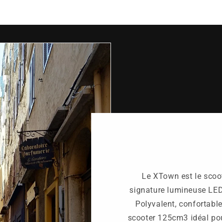
Le XTown est le scoo
signature lumineuse LED
Polyvalent, confortable
scooter 125cm3 idéal pou